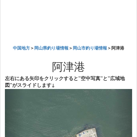
中国地方
＞
岡山県釣り場情報
＞
岡山市釣り場情報
＞阿津港
阿津港
左右にある矢印をクリックすると”空中写真”と”広域地
図”がスライドします↓
Previous
Next