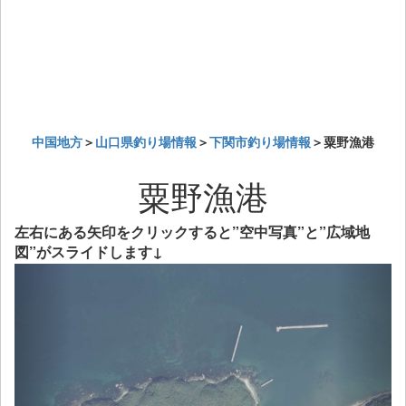
中国地方
＞
山口県釣り場情報
＞
下関市釣り場情報
＞粟野漁港
粟野漁港
左右にある矢印をクリックすると”空中写真”と”広域地
図”がスライドします↓
Previous
Next