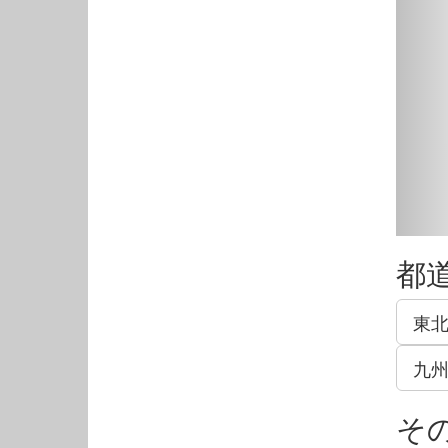
都
東
九
そ