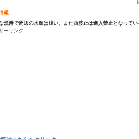
「
情報
漁港で周辺の水深は浅い。また西波止は進入禁止となってい
サーリンク