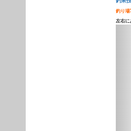
釣果
釣り場
左右に