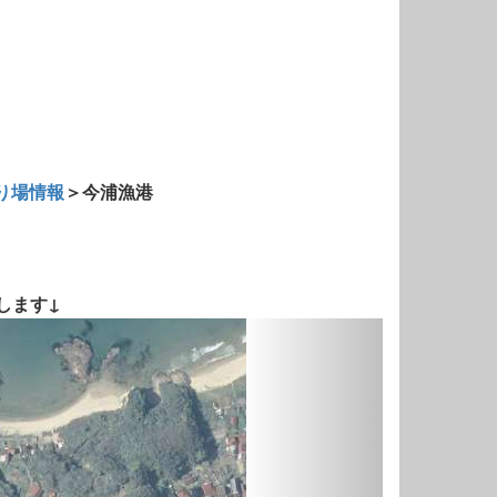
り場情報
＞今浦漁港
します↓
Next