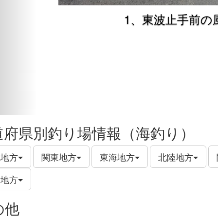
1、東波止手前の
道府県別釣り場情報（海釣り）
北地方
関東地方
東海地方
北陸地方
州地方
の他