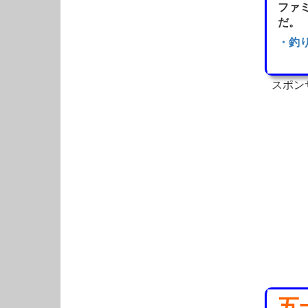
ファ
だ。
・釣
スポン
五