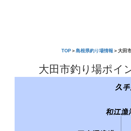
TOP
＞
島根県釣り場情報
＞大田
大田市釣り場ポイ