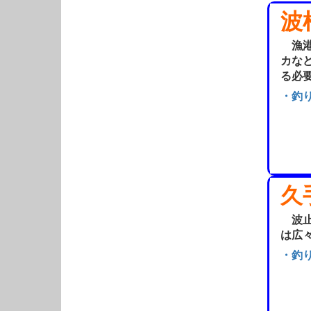
波
漁港
カな
る必
・釣
久
波止
は広
・釣