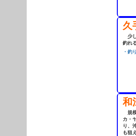
久
少し
釣れ
・釣
和
規模
カ・
り、
も狙