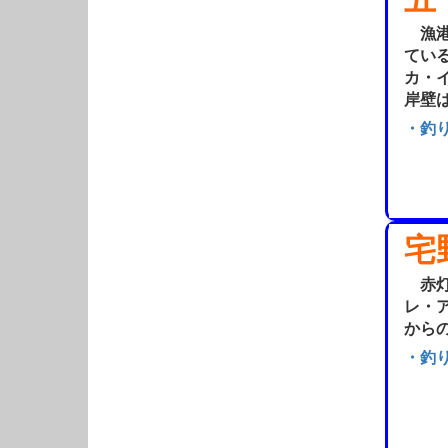
漁港
てい
カ・
岸壁
・釣
宅
赤灯
レ・
から
・釣