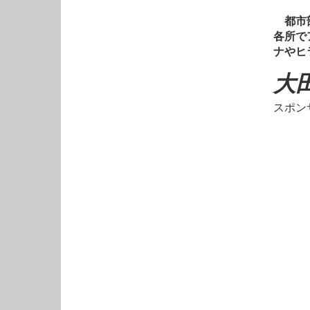
都市部
各所で
ナやヒ
大
スポン